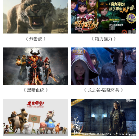
《 剑齿虎 》
《 猫力猫力 》
《 黑暗血统 》
《 龙之谷-破晓奇兵 》