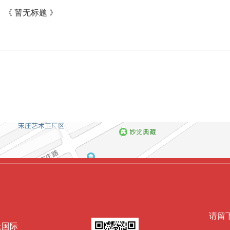
《 暂无标题 》
请留
上国际